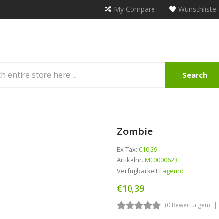
My Compare
Wunschliste 
Search
Zombie
Ex Tax:
€10,39
Artikelnr.
M00000628
Verfügbarkeit
Lagernd
€10,39
(0 Bewertungen)