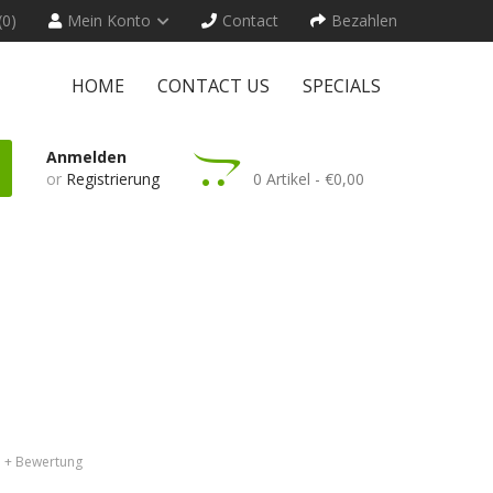
(0)
Mein Konto
Contact
Bezahlen
HOME
CONTACT US
SPECIALS
Anmelden
or
Registrierung
0 Artikel - €0,00
+ Bewertung