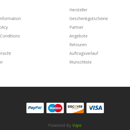
Hersteller
Information
Geschenkgutscheine
olicy
Partner
Conditions
Angebote
Retouren
rsicht
Auftragsverlauf
er
Wunschliste
Powered By
Vape
Online Casino Uk
78win
Online Casino
78win
Slot Gacor
78win
78 Win
Judi 