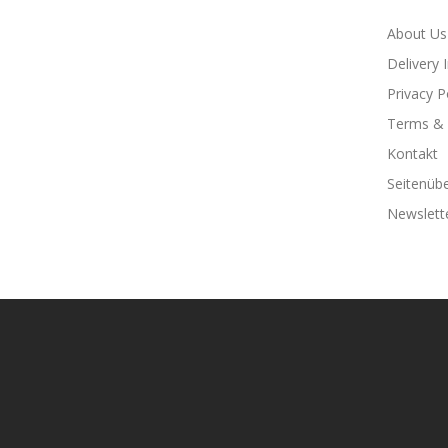
About Us
Delivery 
Privacy P
Terms & 
Kontakt
Seitenübe
Newslett
8win
Casino Sites
Casino Uk
78 Win
Casino Slots Uk
78win
Best Casino Uk