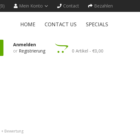
(0)
Mein Konto
Contact
Bezahlen
HOME
CONTACT US
SPECIALS
Anmelden
or
Registrierung
0 Artikel - €0,00
+ Bewertung