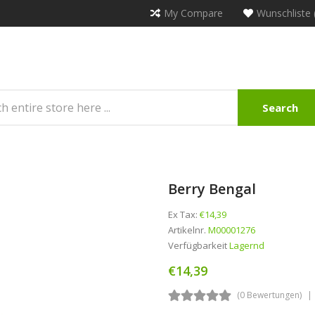
My Compare
Wunschliste 
Search
Berry Bengal
Ex Tax:
€14,39
Artikelnr.
M00001276
Verfügbarkeit
Lagernd
€14,39
(0 Bewertungen)