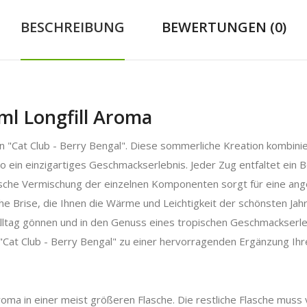
BESCHREIBUNG
BEWERTUNGEN (0)
ml Longfill Aroma
n "Cat Club - Berry Bengal". Diese sommerliche Kreation kombini
so ein einzigartiges Geschmackserlebnis. Jeder Zug entfaltet ei
sche Vermischung der einzelnen Komponenten sorgt für eine ange
che Brise, die Ihnen die Wärme und Leichtigkeit der schönsten Jahre
om Alltag gönnen und in den Genuss eines tropischen Geschmacks
"Cat Club - Berry Bengal" zu einer hervorragenden Ergänzung Ihr
roma in einer meist größeren Flasche. Die restliche Flasche muss