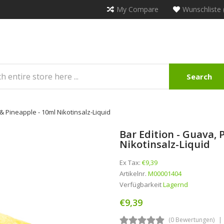
My Compare
Wunschliste 
Search
 & Pineapple - 10ml Nikotinsalz-Liquid
Bar Edition - Guava, 
Nikotinsalz-Liquid
Ex Tax:
€9,39
Artikelnr.
M00001404
Verfügbarkeit
Lagernd
€9,39
(0 Bewertungen)