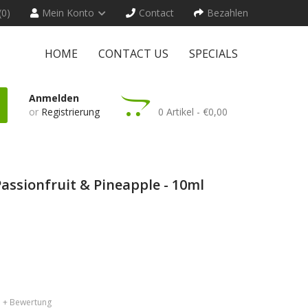
(0)
Mein Konto
Contact
Bezahlen
HOME
CONTACT US
SPECIALS
Anmelden
or
Registrierung
0 Artikel - €0,00
Passionfruit & Pineapple - 10ml
+ Bewertung