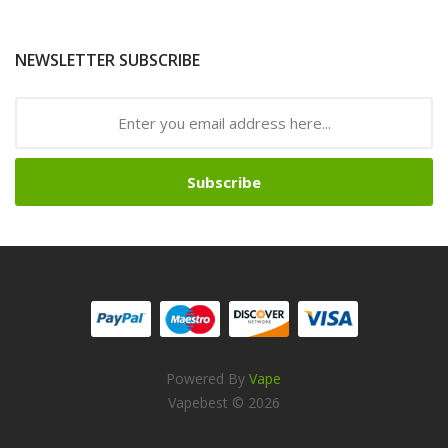
NEWSLETTER SUBSCRIBE
Subscribe
Powered By
Vape
Click To View:
78win
Casino Sites
Casino Uk
78 Win
Casino Slots
Vapebest © 2026