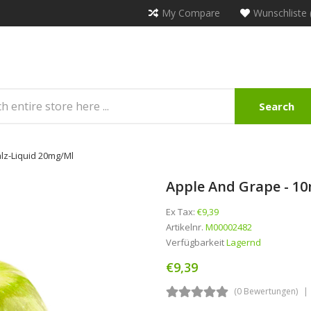
My Compare
Wunschliste 
Search
lz-Liquid 20mg/ml
Apple And Grape - 10
Ex Tax:
€9,39
Artikelnr.
M00002482
Verfügbarkeit
Lagernd
€9,39
(0 Bewertungen)