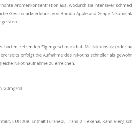
 erhöhte Aromenkonzentration aus, wodurch sie intensiver schme
liche Geschmackserlebnis von Bombo Apple and Grape Nikotinsalz-
egeistern.
n scharfen, reizenden Eigengeschmack hat. Mit Nikotinsalz (oder auc
erseits erfolgt die Aufnahme des Nikotins schneller als gewohnt.
leiche Nikotinaufnahme zu erreichen.
0ml 20mg/ml
akt. EUH208: Enthält Furaneol, Trans 2 Hexenal. Kann allergisch