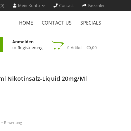
(0)
Mein Konto
Contact
Bezahlen
HOME
CONTACT US
SPECIALS
Anmelden
or
Registrierung
0 Artikel - €0,00
ml Nikotinsalz-Liquid 20mg/ml
+ Bewertung