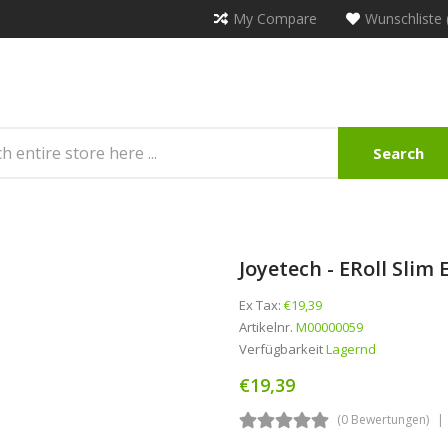
My Compare
Wunschliste 
Search
Joyetech - ERoll Slim 
Ex Tax:
€19,39
Artikelnr.
M00000059
Verfügbarkeit
Lagernd
€19,39
(0 Bewertungen)