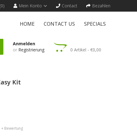
(0)
Mein Konto
Contact
Bezahlen
HOME
CONTACT US
SPECIALS
Anmelden
or
Registrierung
0 Artikel - €0,00
Easy Kit
+ Bewertung