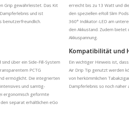
n Grip gewährleistet. Das Kit
erreicht bis zu 13 Watt und d
Dampferlebnis und ist
den speziellen eRoll Slim Pods
 benutzerfreundlich.
360° Indikator-LED am untere
den Akkustand. Zudem bietet d
Akkuspannung.
Kompatibilität und 
d sind über ein Side-Fill-System
Ein wichtiger Hinweis ist, das
us transparentem PCTG
Air Drip Tip genutzt werden k
and ermöglicht. Die integrierten
von herkömmlichen Tabakzigare
intensives und samtig-
Dampferlebnis so noch näher a
wei ergonomisch geformte
u den separat erhältlichen eGo