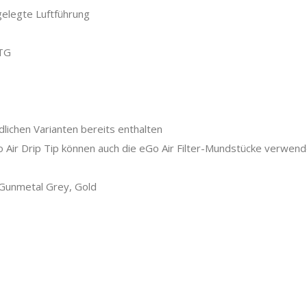
gelegte Luftführung
CTG
dlichen Varianten bereits enthalten
Go Air Drip Tip können auch die eGo Air Filter-Mundstücke verwen
, Gunmetal Grey, Gold