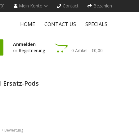
(0)
Mein Konto
Contact
Bezahlen
HOME
CONTACT US
SPECIALS
Anmelden
or
Registrierung
0 Artikel - €0,00
1 Ersatz-Pods
+ Bewertung