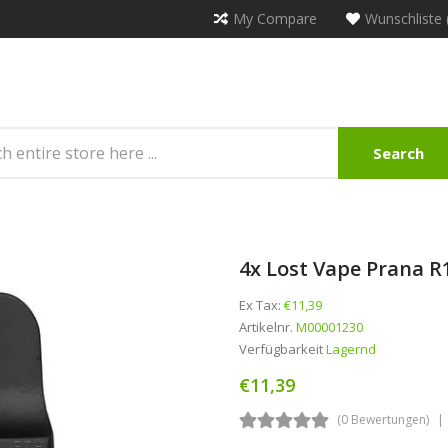
My Compare
Wunschliste 
Search
4x Lost Vape Prana R
Ex Tax:
€11,39
Artikelnr.
M00001230
Verfügbarkeit
Lagernd
€11,39
(0 Bewertungen)