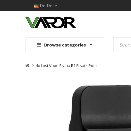
De-De
Browse categories
4x Lost Vape Prana R1 Ersatz-Pods